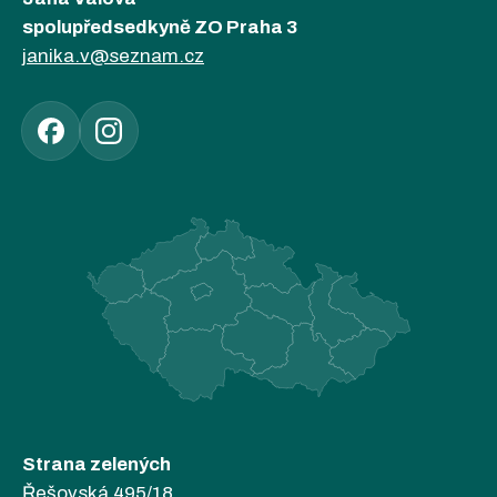
spolupředsedkyně ZO Praha 3
janika.v@seznam.cz
Strana zelených
Řešovská 495/18