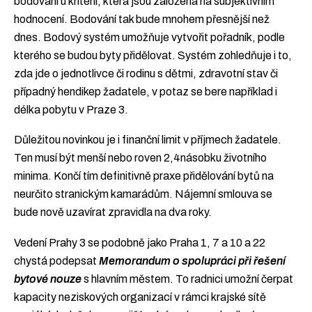
bodování u kritérií, která jsou založena na subjektivním
hodnocení. Bodování tak bude mnohem přesnější než
dnes. Bodový systém umožňuje vytvořit pořadník, podle
kterého se budou byty přidělovat. Systém zohledňuje i to,
zda jde o jednotlivce či rodinu s dětmi, zdravotní stav či
případný hendikep žadatele, v potaz se bere například i
délka pobytu v Praze 3.
Důležitou novinkou je i finanční limit v příjmech žadatele.
Ten musí být menší nebo roven 2,4násobku životního
minima. Končí tím definitivně praxe přidělování bytů na
neurčito stranickým kamarádům. Nájemní smlouva se
bude nově uzavírat zpravidla na dva roky.
Vedení Prahy 3 se podobně jako Praha 1, 7 a 10 a 22
chystá podepsat
Memorandum o spolupráci při řešení
bytové nouze
s hlavním městem. To radnici umožní čerpat
kapacity neziskových organizací v rámci krajské sítě