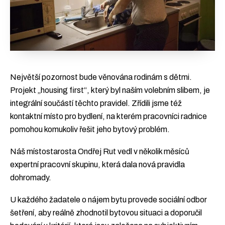
[ENG][ESP][GER][FR]
Chceš newsletter?
Největší pozornost bude věnována rodinám s dětmi.
Projekt „housing first“, který byl naším volebním slibem, je
integrální součástí těchto pravidel. Zřídili jsme též
kontaktní místo pro bydlení, na kterém pracovníci radnice
pomohou komukoliv řešit jeho bytový problém.
Náš místostarosta Ondřej Rut vedl v několik měsíců
expertní pracovní skupinu, která dala nová pravidla
dohromady.
U každého žadatele o nájem bytu provede sociální odbor
šetření, aby reálně zhodnotil bytovou situaci a doporučil