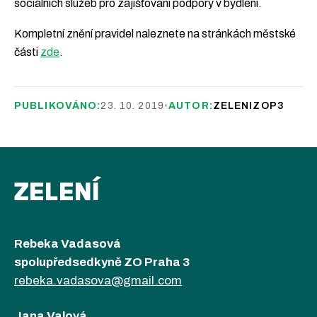
sociálních služeb pro zajišťování podpory v bydlení.
Kompletní znění pravidel naleznete na stránkách městské
části
zde
.
PUBLIKOVÁNO:
23. 10. 2019
•
AUTOR:
ZELENIZOP3
ZELENÍ
Rebeka Vadasová
spolupředsedkyně ZO Praha 3
rebeka.vadasova@gmail.com
Jana Valová