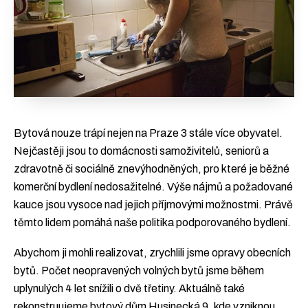
[ENG][ESP][GER][FR]
Chceš newsletter?
Bytová nouze trápí nejen na Praze 3 stále více obyvatel.
Nejčastěji jsou to domácnosti samoživitelů, seniorů a
zdravotně či sociálně znevýhodněných, pro které je běžné
komerční bydlení nedosažitelné. Výše nájmů a požadované
kauce jsou vysoce nad jejich příjmovými možnostmi. Právě
těmto lidem pomáhá naše politika podporovaného bydlení.
Abychom ji mohli realizovat, zrychlili jsme opravy obecních
bytů. Počet neopravených volných bytů jsme během
uplynulých 4 let snížili o dvě třetiny. Aktuálně také
rekonstruujeme bytový dům Husinecká 9, kde vzniknou