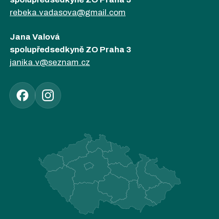
rebeka.vadasova@gmail.com
Jana Valová
spolupředsedkyně ZO Praha 3
janika.v@seznam.cz