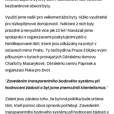
bezbariérové obecní byty.
Využití jsme našli i pro velkometrážní byty, těžko využitelné
pro nízkopříjmové domácnosti. Některé z nich byly
prázdné a nevyužité více jak 10 let! Navázali jsme
spolupráci s organizacemi poskytujícími péči o
hendikepované děti, které jsou odkázány na pobyt v
ústavech mimo Prahu. Ty teď bydlí na Praze 3 blízko svým
příbuzným v bytech pronajatých Dětskému domovu
Charlotty Masarykové, Dětskému centru Paprsek a
organizaci Ruka pro život.
“
Zavedením transparentního bodového systému při
hodnocení žádostí o byt jsme znemožnili klientelismus.
“
Zelení jsou zárukou toho, že bytová politika bude určena
těm, kteří pomoc obce opravdu potřebují. Zavedením
transparentního bodového systému při hodnocení žádostí o