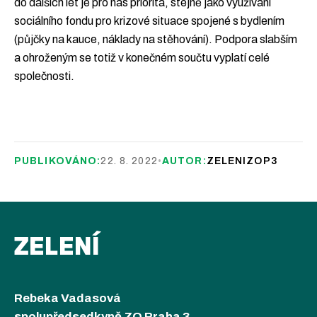
do dalších let je pro nás priorita, stejně jako využívání
sociálního fondu pro krizové situace spojené s bydlením
(půjčky na kauce, náklady na stěhování). Podpora slabším
a ohroženým se totiž v konečném součtu vyplatí celé
společnosti.
PUBLIKOVÁNO:
22. 8. 2022
•
AUTOR:
ZELENIZOP3
ZELENÍ
Rebeka Vadasová
spolupředsedkyně ZO Praha 3