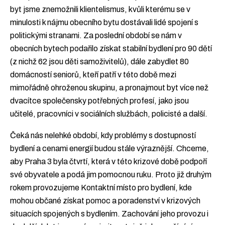
byt jsme znemožnili klientelismus, kvůli kterému se v
minulosti k nájmu obecního bytu dostávali lidé spojení s
politickými stranami. Za poslední období se nám v
obecních bytech podařilo získat stabilní bydlení pro 90 dětí
(z nichž 62 jsou děti samoživitelů), dále zabydlet 80
domácností seniorů, kteří patří v této době mezi
mimořádně ohroženou skupinu, a pronajmout byt více než
dvacítce společensky potřebných profesí, jako jsou
učitelé, pracovníci v sociálních službách, policisté a další.
Čeká nás nelehké období, kdy problémy s dostupností
bydlení a cenami energií budou stále výraznější. Chceme,
aby Praha 3 byla čtvrtí, která v této krizové době podpoří
své obyvatele a podá jim pomocnou ruku. Proto již druhým
rokem provozujeme Kontaktní místo pro bydlení, kde
mohou občané získat pomoc a poradenství v krizových
situacích spojených s bydlením. Zachování jeho provozu i