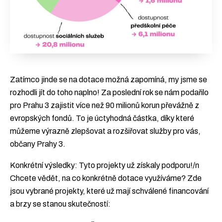
[ENG][ESP][GER][FR]
Chceš newsletter?
Zatímco jinde se na dotace možná zapomíná, my jsme se
rozhodli jít do toho naplno! Za poslední rok se nám podařilo
pro Prahu 3 zajistit více než 90 milionů korun převážně z
evropských fondů. To je úctyhodná částka, díky které
můžeme výrazně zlepšovat a rozšiřovat služby pro vás,
občany Prahy 3.
Konkrétní výsledky: Tyto projekty už získaly podporu!/n
Chcete vědět, na co konkrétně dotace využíváme? Zde
jsou vybrané projekty, které už mají schválené financování
a brzy se stanou skutečností: