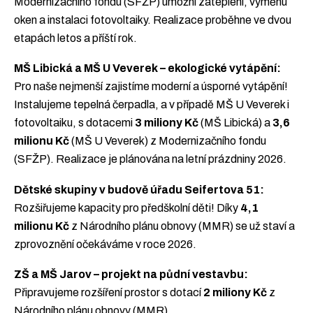
Modernizačního fondu (SFŽP) umožní zateplení, výměnu
oken a instalaci fotovoltaiky. Realizace proběhne ve dvou
etapách letos a příští rok.
MŠ Libická a MŠ U Veverek – ekologické vytápění:
Pro naše nejmenší zajistíme moderní a úsporné vytápění!
Instalujeme tepelná čerpadla, a v případě MŠ U Veverek i
fotovoltaiku, s dotacemi
3 miliony Kč
(MŠ Libická) a
3,6
milionu Kč
(MŠ U Veverek) z Modernizačního fondu
(SFŽP). Realizace je plánována na letní prázdniny 2026.
Dětské skupiny v budově úřadu Seifertova 51:
Rozšiřujeme kapacity pro předškolní děti! Díky
4,1
milionu Kč
z Národního plánu obnovy (MMR) se už staví a
zprovoznění očekáváme v roce 2026.
ZŠ a MŠ Jarov – projekt na půdní vestavbu:
Připravujeme rozšíření prostor s dotací
2 miliony Kč
z
Národního plánu obnovy (MMR).