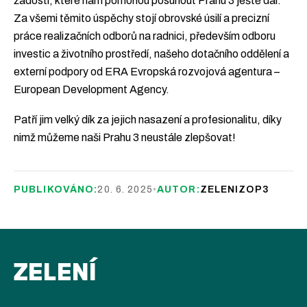
žádosti, které nám pomohou posunout Prahu 3 ještě dál.
Za všemi těmito úspěchy stojí obrovské úsilí a precizní
práce realizačních odborů na radnici, především odboru
investic a životního prostředí, našeho dotačního oddělení a
externí podpory od ERA Evropská rozvojová agentura –
European Development Agency.
Patří jim velký dík za jejich nasazení a profesionalitu, díky
nimž můžeme naši Prahu 3 neustále zlepšovat!
PUBLIKOVÁNO:
20. 6. 2025
•
AUTOR:
ZELENIZOP3
ZELENÍ