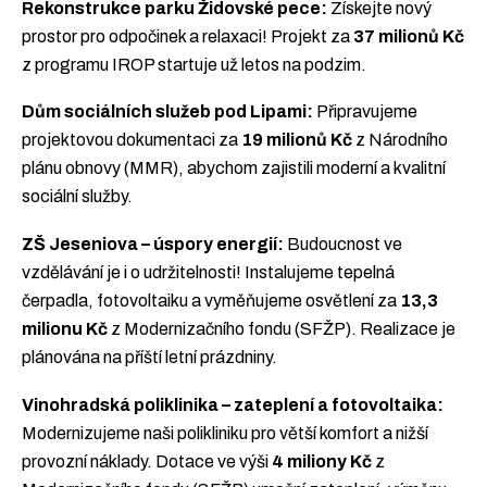
Rekonstrukce parku Židovské pece:
Získejte nový
prostor pro odpočinek a relaxaci! Projekt za
37 milionů Kč
z programu IROP startuje už letos na podzim.
Dům sociálních služeb pod Lipami:
Připravujeme
projektovou dokumentaci za
19 milionů Kč
z Národního
plánu obnovy (MMR), abychom zajistili moderní a kvalitní
sociální služby.
ZŠ Jeseniova – úspory energií:
Budoucnost ve
vzdělávání je i o udržitelnosti! Instalujeme tepelná
čerpadla, fotovoltaiku a vyměňujeme osvětlení za
13,3
milionu Kč
z Modernizačního fondu (SFŽP). Realizace je
plánována na příští letní prázdniny.
Vinohradská poliklinika – zateplení a fotovoltaika:
Modernizujeme naši polikliniku pro větší komfort a nižší
provozní náklady. Dotace ve výši
4 miliony Kč
z